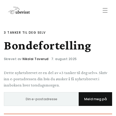
Gå videre
til
innholdet
3 TANKER TIL DEG SELV
Bondefortelling
Skrevet av
Nikolai Toverud
· 7. august 2025
Dette nyhetsbrevet er en del av «3 tanker til deg selv». Skriv
inn e-postadressen din hvis du ønsker å få nyhetsbrevet i
innboksen hver torsdagsmorgen.
E-
Meld meg på
postadresse