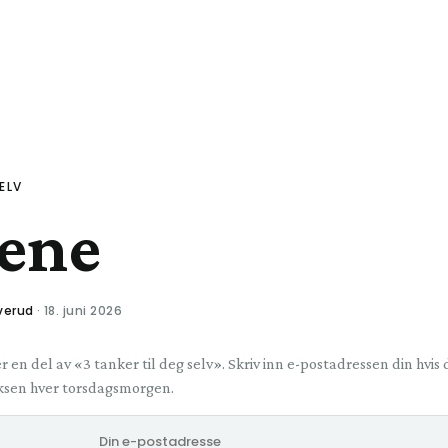
ELV
ene
overud
· 18. juni 2026
 en del av «3 tanker til deg selv». Skriv inn e-postadressen din hvis 
oksen hver torsdagsmorgen.