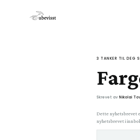
Gå videre
til
innholdet
3 TANKER TIL DEG S
Farg
Skrevet av
Nikolai T
Dette nyhetsbrevet er
nyhetsbrevet i innb
E-
postadresse