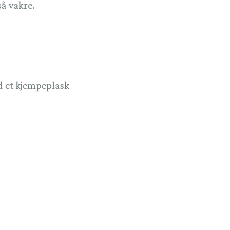
så vakre.
d et kjempeplask