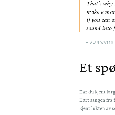
That's why 
make a man d
if you can o
sound into f
ALAN WATTS
Et sp
Har du kjent farg
Hørt sangen fra 
Kjent lukten av