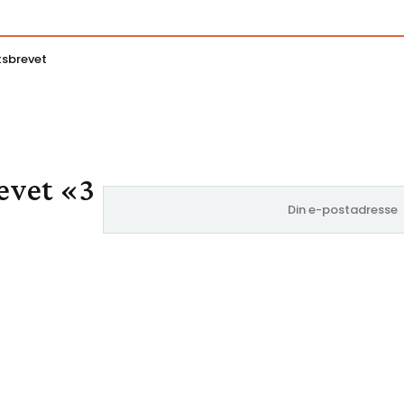
tsbrevet
evet «3
E-
post