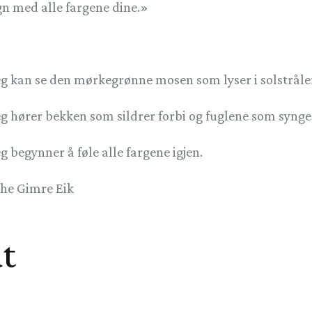
n med alle fargene dine.»
 jeg kan se den mørkegrønne mosen som lyser i solstråle
jeg hører bekken som sildrer forbi og fuglene som synge
eg begynner å føle alle fargene igjen.
the Gimre Eik
at