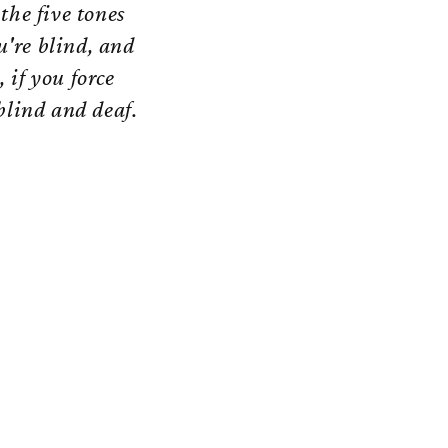
the five tones
u're blind, and
 if you force
 blind and deaf.