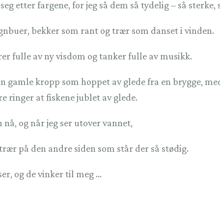
seg etter fargene, for jeg så dem så tydelig – så sterke, 
regnbuer, bekker som rant og trær som danset i vinden.
årer fulle av ny visdom og tanker fulle av musikk.
min gamle kropp som hoppet av glede fra en brygge, me
e ringer at fiskene jublet av glede.
n nå, og når jeg ser utover vannet,
o trær på den andre siden som står der så stødig.
er, og de vinker til meg ...