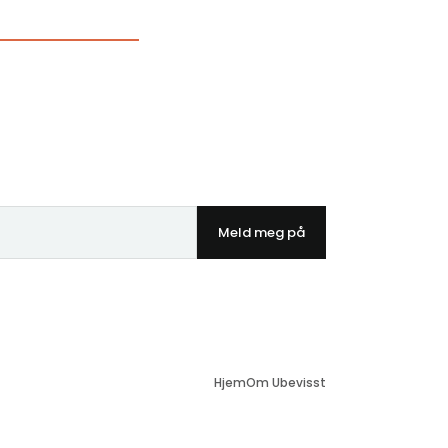
Meld meg på
Hjem
Om Ubevisst