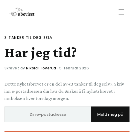
Gå videre
til
innholdet
3 TANKER TIL DEG SELV
Har jeg tid?
Skrevet av
Nikolai Toverud
· 5. februar 2026
Dette nyhetsbrevet er en del av «3 tanker til deg selv». Skriv
inn e-postadressen din hvis du ønsker å få nyhetsbrevet i
innboksen hver torsdagsmorgen.
E-
Meld meg på
postadresse