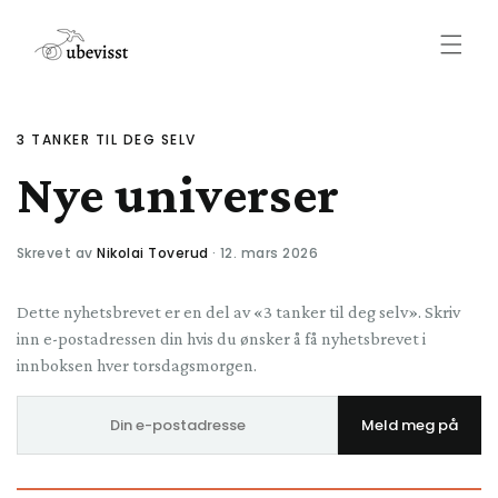
Gå videre
til
innholdet
3 TANKER TIL DEG SELV
Nye universer
Skrevet av
Nikolai Toverud
· 12. mars 2026
Dette nyhetsbrevet er en del av «3 tanker til deg selv». Skriv
inn e-postadressen din hvis du ønsker å få nyhetsbrevet i
innboksen hver torsdagsmorgen.
E-
Meld meg på
postadresse